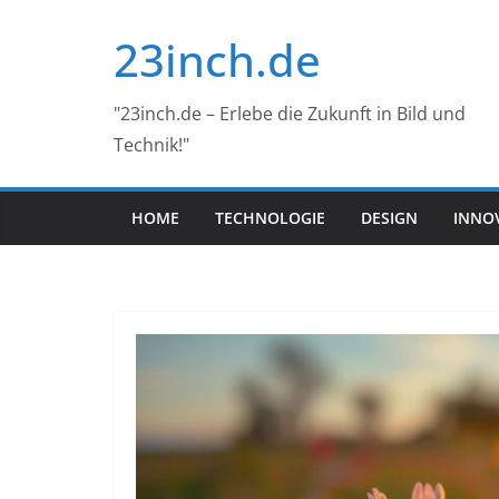
Skip
23inch.de
to
content
"23inch.de – Erlebe die Zukunft in Bild und
Technik!"
HOME
TECHNOLOGIE
DESIGN
INNO