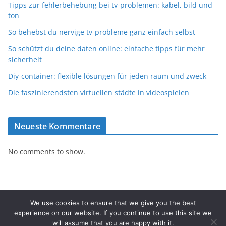
Tipps zur fehlerbehebung bei tv-problemen: kabel, bild und
ton
So behebst du nervige tv-probleme ganz einfach selbst
So schützt du deine daten online: einfache tipps für mehr
sicherheit
Diy-container: flexible lösungen für jeden raum und zweck
Die faszinierendsten virtuellen städte in videospielen
Neueste Kommentare
No comments to show.
We use cookies to ensure that we give you the best
experience on our website. If you continue to use this site we
Copyright © 2026
23inch.de
. All rights reserved.
will assume that you are happy with it.