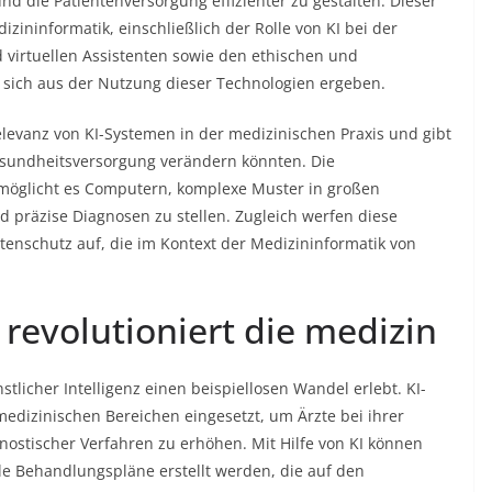
nd die Patientenversorgung effizienter zu gestalten. Dieser
zininformatik, einschließlich der Rolle von KI bei der
 virtuellen Assistenten sowie den ethischen und
 sich aus der Nutzung dieser Technologien ergeben.
elevanz von KI-Systemen in der medizinischen Praxis und gibt
Gesundheitsversorgung verändern könnten. Die
rmöglicht es Computern, komplexe Muster in großen
präzise Diagnosen zu stellen. Zugleich werfen diese
tenschutz auf, die im Kontext der Medizininformatik von
 revolutioniert die medizin
tlicher Intelligenz einen beispiellosen Wandel erlebt. KI-
izinischen Bereichen eingesetzt, um Ärzte bei ihrer
nostischer Verfahren zu erhöhen. Mit Hilfe von KI können
le Behandlungspläne erstellt werden, die auf den