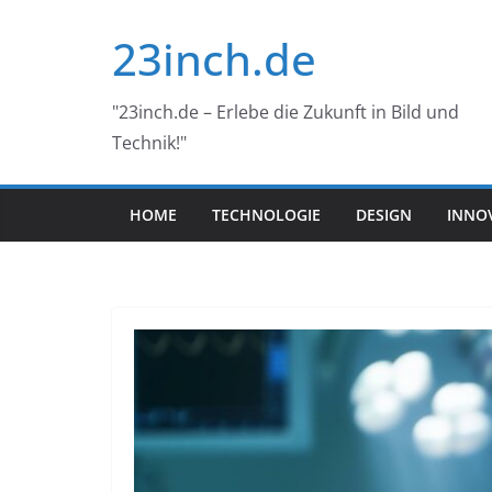
Skip
23inch.de
to
content
"23inch.de – Erlebe die Zukunft in Bild und
Technik!"
HOME
TECHNOLOGIE
DESIGN
INNO